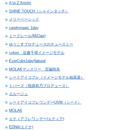
A to Z Kristin
SHINE TOUCH（シャインタッチ）
メリーベーシック
candymagic 1day
ミークレール(MiClair)
ゆうこすプロデュースのチューズミー
colors 近藤千尋イメージモデル
EverColor1dayNatural
MOLAKマンスリー 宮脇咲良
シードアイコフレ（イメージモデル福原遥）
トパーズ（指原莉乃プロデュース）
エルージュ
シードアイコフレワンデーUVM（シード）
MOLAK
エティアフレワンデー(エティア)
EDNA(エドナ)