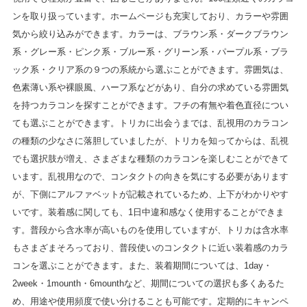
ンを取り扱っています。ホームページも充実しており、カラーや雰囲
気から絞り込みができます。カラーは、ブラウン系・ダークブラウン
系・グレー系・ピンク系・ブルー系・グリーン系・パープル系・ブラ
ック系・クリア系の９つの系統から選ぶことができます。雰囲気は、
色素薄い系や裸眼風、ハーフ系などがあり、自分の求めている雰囲気
を持つカラコンを探すことができます。フチの有無や着色直径につい
ても選ぶことができます。トリカに出会うまでは、乱視用のカラコン
の種類の少なさに落胆していましたが、トリカを知ってからは、乱視
でも選択肢が増え、さまざまな種類のカラコンを楽しむことができて
います。乱視用なので、コンタクトの向きを気にする必要があります
が、下側にアルファベットが記載されているため、上下がわかりやす
いです。装着感に関しても、1日中違和感なく使用することができま
す。普段から含水率が高いものを使用していますが、トリカは含水率
もさまざまそろっており、普段使いのコンタクトに近い装着感のカラ
コンを選ぶことができます。また、装着期間については、1day・
2week・1mounth・6mounthなど、期間についての選択も多くあるた
め、用途や使用頻度で使い分けることも可能です。定期的にキャンペ