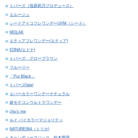
トパーズ（指原莉乃プロデュース）
エルージュ
シードアイコフレワンデーUVM（シード）
MOLAK
エティアフレワンデー(エティア)
EDNA(エドナ)
トパーズ グローブラウン
フルーリー
「Pur Black」
トパーズ(pia)
エバーカラーワンデーナチュラル
超モテコンウルトラワンデー
chu’s me
ルイ バイカラーマジョリティ
NATURE064（トリカ)
キャンディーマジック 鈴木愛理