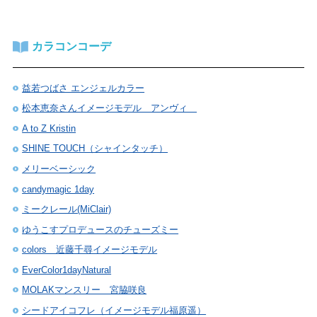
カラコンコーデ
益若つばさ エンジェルカラー
松本恵奈さんイメージモデル アンヴィ
A to Z Kristin
SHINE TOUCH（シャインタッチ）
メリーベーシック
candymagic 1day
ミークレール(MiClair)
ゆうこすプロデュースのチューズミー
colors 近藤千尋イメージモデル
EverColor1dayNatural
MOLAKマンスリー 宮脇咲良
シードアイコフレ（イメージモデル福原遥）