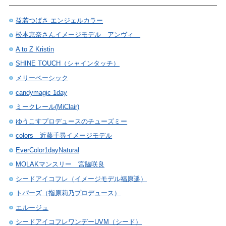
益若つばさ エンジェルカラー
松本恵奈さんイメージモデル アンヴィ
A to Z Kristin
SHINE TOUCH（シャインタッチ）
メリーベーシック
candymagic 1day
ミークレール(MiClair)
ゆうこすプロデュースのチューズミー
colors 近藤千尋イメージモデル
EverColor1dayNatural
MOLAKマンスリー 宮脇咲良
シードアイコフレ（イメージモデル福原遥）
トパーズ（指原莉乃プロデュース）
エルージュ
シードアイコフレワンデーUVM（シード）