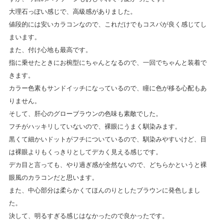
大理石っぽい感じで、高級感がありました。
値段的には安いカラコンなので、これだけでもコスパが良く感じてし
まいます。
また、付け心地も最高です。
指に乗せたときにお椀型にちゃんとなるので、一回でちゃんと装着で
きます。
カラー色素もサンドイッチになっているので、瞳に色が移る心配もあ
りません。
そして、肝心のグローブラウンの色味も素敵でした。
フチがハッキリしていないので、裸眼にうまく馴染みます。
黒くて細かいドットがフチについているので、馴染みやすいけど、目
は裸眼よりもくっきりとしてデカく見える感じです。
デカ目と言っても、やり過ぎ感が全然ないので、どちらかというと裸
眼風のカラコンだと思います。
また、中心部分は柔らかくてほんのりとしたブラウンに発色しまし
た。
決して、明るすぎる感じはなかったので良かったです。