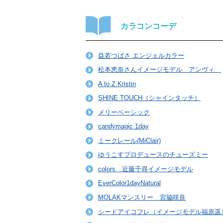
カラコンコーデ
益若つばさ エンジェルカラー
松本恵奈さんイメージモデル アンヴィ
A to Z Kristin
SHINE TOUCH（シャインタッチ）
メリーベーシック
candymagic 1day
ミークレール(MiClair)
ゆうこすプロデュースのチューズミー
colors 近藤千尋イメージモデル
EverColor1dayNatural
MOLAKマンスリー 宮脇咲良
シードアイコフレ（イメージモデル福原遥