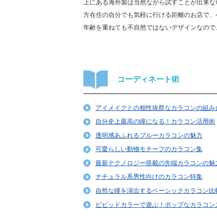
上にある海外製は当然ながら試すことが出来な
方在住の自分でも気軽に行ける距離のお店で、
年齢を重ねても不自然ではないデザインなので
コーディネート術
アイメイクとの相性抜群なカラコンの組み
自分史上最高の瞳になる！カラコン活用術
透明感あふれるブルーカラコンの魅力
可愛らしい動物モチーフのカラコン集
最新テクノロジー搭載の先端カラコンの魅
ナチュラル系男性向けのカラコン特集
自然な瞳を演出するベーシックカラコン比
ビビッドカラーで遊ぶ！ポップなカラコン