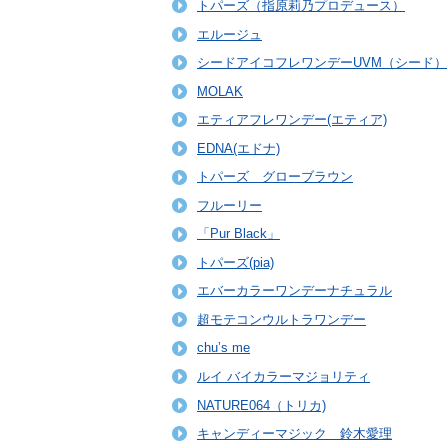
トパーズ（指原莉乃プロデュース）
エルージュ
シードアイコフレワンデーUVM（シード）
MOLAK
エティアフレワンデー(エティア)
EDNA(エドナ)
トパーズ グローブラウン
フルーリー
「Pur Black」
トパーズ(pia)
エバーカラーワンデーナチュラル
超モテコンウルトラワンデー
chu’s me
ルイ バイカラーマジョリティ
NATURE064（トリカ)
キャンディーマジック 鈴木愛理