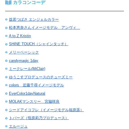
カラコンコーデ
益若つばさ エンジェルカラー
松本恵奈さんイメージモデル アンヴィ
A to Z Kristin
SHINE TOUCH（シャインタッチ）
メリーベーシック
candymagic 1day
ミークレール(MiClair)
ゆうこすプロデュースのチューズミー
colors 近藤千尋イメージモデル
EverColor1dayNatural
MOLAKマンスリー 宮脇咲良
シードアイコフレ（イメージモデル福原遥）
トパーズ（指原莉乃プロデュース）
エルージュ