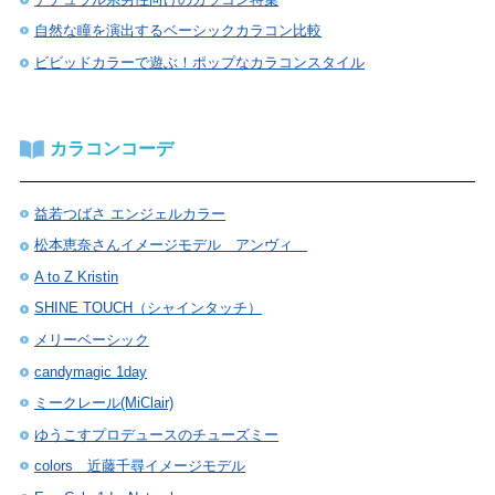
自然な瞳を演出するベーシックカラコン比較
ビビッドカラーで遊ぶ！ポップなカラコンスタイル
カラコンコーデ
益若つばさ エンジェルカラー
松本恵奈さんイメージモデル アンヴィ
A to Z Kristin
SHINE TOUCH（シャインタッチ）
メリーベーシック
candymagic 1day
ミークレール(MiClair)
ゆうこすプロデュースのチューズミー
colors 近藤千尋イメージモデル