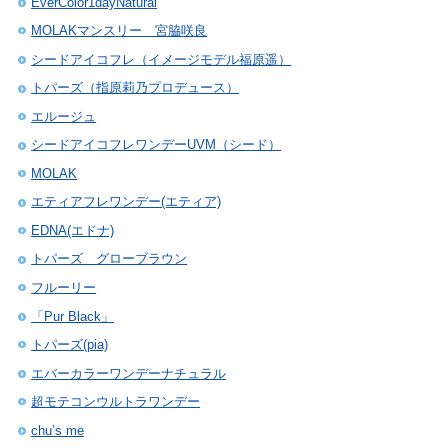
EverColor1dayNatural
MOLAKマンスリー 宮脇咲良
シードアイコフレ（イメージモデル福原遥）
トパーズ（指原莉乃プロデュース）
エルージュ
シードアイコフレワンデーUVM（シード）
MOLAK
エティアフレワンデー(エティア)
EDNA(エドナ)
トパーズ グローブラウン
フルーリー
「Pur Black」
トパーズ(pia)
エバーカラーワンデーナチュラル
超モテコンウルトラワンデー
chu’s me